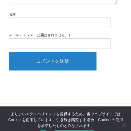
名前
メールアドレス（公開はされません。）
よりよいエクスペリエンスを提供するため、当ウェブサイトでは
Copyright 2026 ミラノ観光情報ガイド | ミランフォ. All rights reserved.
Cookie を使用しています。引き続き閲覧する場合、Cookie の使用
本サイト内の掲載内容、リンク先で生じたいかなるトラブル、損害、損失、不
を承諾したものとみなされます。
利益に対して当サイトは一切の責任を負いません。