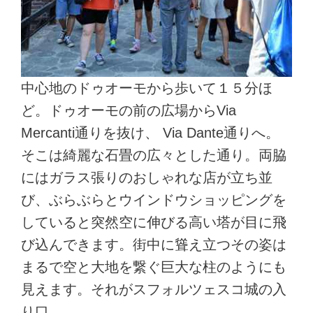
中心地のドゥオーモから歩いて１５分ほ
ど。ドゥオーモの前の広場からVia
Mercanti通りを抜け、 Via Dante通りへ。
そこは綺麗な石畳の広々とした通り。両脇
にはガラス張りのおしゃれな店が立ち並
び、ぶらぶらとウインドウショッピングを
していると突然空に伸びる高い塔が目に飛
び込んできます。街中に聳え立つその姿は
まるで空と大地を繋ぐ巨大な柱のようにも
見えます。それがスフォルツェスコ城の入
り口。