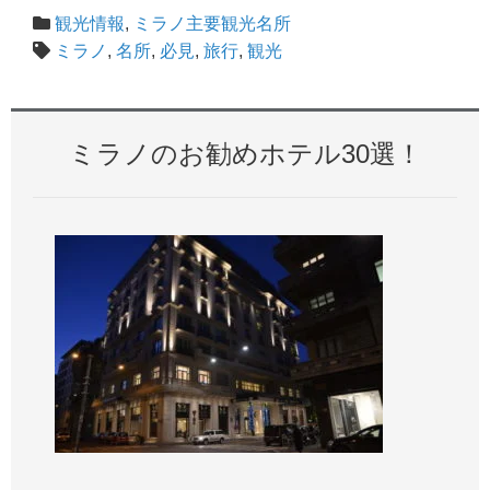
観光情報
,
ミラノ主要観光名所
ミラノ
,
名所
,
必見
,
旅行
,
観光
ミラノのお勧めホテル30選！