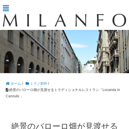
ホーム
/
ミラノ郊外
/
絶景のバローロ畑が見渡せるトラディショナルレストラン「Locanda in
Cannubi 」
絶景のバローロ畑が見渡せる