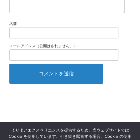
名前
メールアドレス（公開はされません。）
よりよいエクスペリエンスを提供するため、当ウェブサイトでは
Copyright 2026 ミラノ観光情報ガイド | ミランフォ. All rights reserved.
Cookie を使用しています。引き続き閲覧する場合、Cookie の使用
本サイト内の掲載内容、リンク先で生じたいかなるトラブル、損害、損失、不