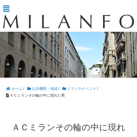
ホーム
/
公共機関・地域
/
ミラノのイベント
/
ＡＣミランその輪の中に現れた男
ＡＣミランその輪の中に現れ