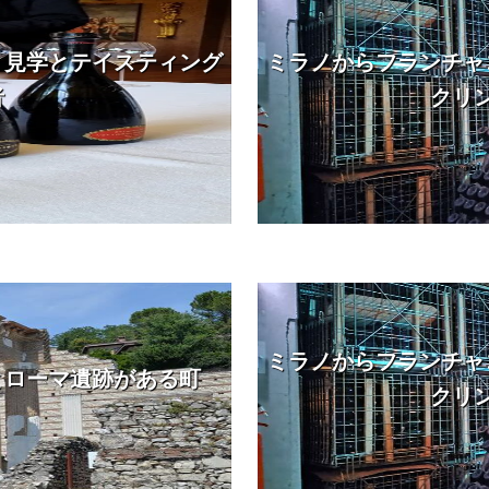
｜見学とテイスティング
ミラノからフランチャ
者
クリ
ミラノからフランチャ
とローマ遺跡がある町
クリ