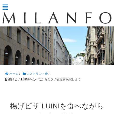
ホーム
/
レストラン・食
/
揚げピザ LUINIを食べながらミラノ観光を満喫しよう
揚げピザ LUINIを食べながら