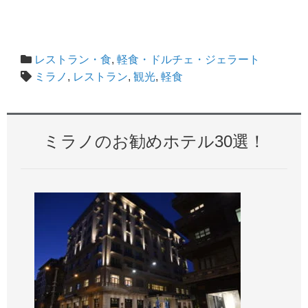
レストラン・食
,
軽食・ドルチェ・ジェラート
ミラノ
,
レストラン
,
観光
,
軽食
ミラノのお勧めホテル30選！