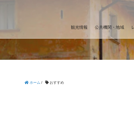
観光情報
公共機関・地域
ホーム
/
おすすめ